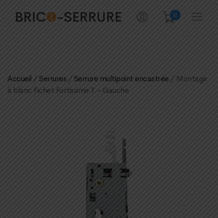
0
Accueil
/
Serrures
/
Serrure multipoint encastrée
/ Montage
à blanc Fichet Fortissime T – Gauche