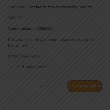
Catégories :
Serrure multipoint encastrée
,
Serrures
380,00
€
Code fabricant : 70552404
Mécanisme de remplacement pour serrure carénée
Fortissime T
Entrebâilleur inclus.
Vendu sans cylindre.
Quantité
Ajouter au panier