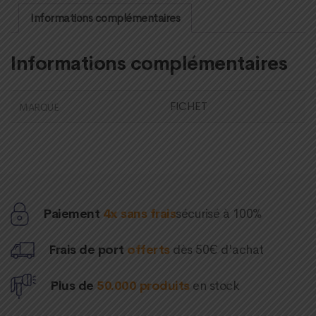
Informations complémentaires
Informations complémentaires
FICHET
MARQUE
Paiement
4x sans frais
sécurisé à 100%
Frais de port
offerts
dès 50€ d'achat
Plus de
50.000 produits
en stock