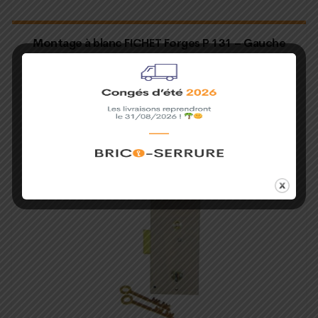
Montage à blanc FICHET Forges P 131 – Gauche
270,00
€
Ajouter au panier