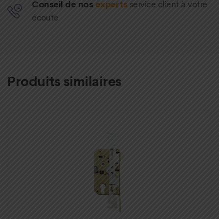
Conseil de nos
experts
service client à votre
écoute
Produits similaires