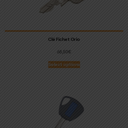
Clé Fichet Orio
68,50
€
Select options