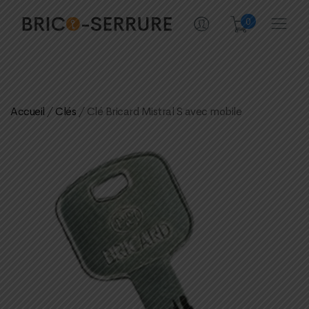
0
Accueil
/
Clés
/ Clé Bricard Mistral S avec mobile