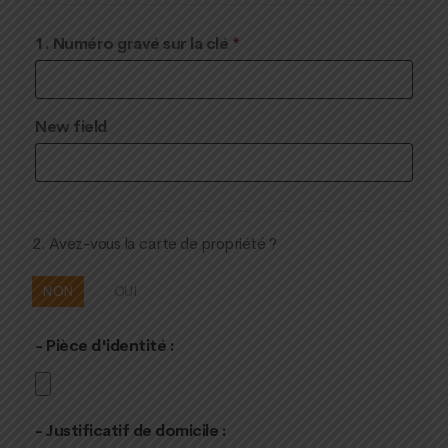
1. Numéro gravé sur la clé
*
New field
2. Avez-vous la carte de propriété ?
NON
OUI
- Pièce d'identité :
- Justificatif de domicile :