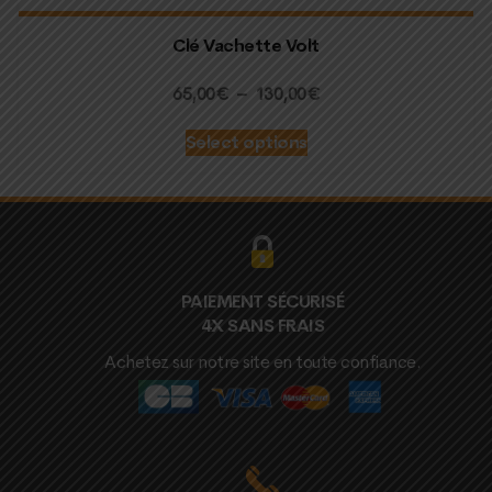
Clé Vachette Volt
Plage
65,00
€
–
130,00
€
de
Select options
prix :
65,00€
à
130,00€
PAIEMENT SÉCURISÉ
4X SANS FRAIS
Achetez sur notre site en toute confiance.