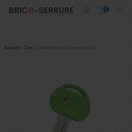
0
Accueil
/
Clés
/ Clé Mottura Champions CP6