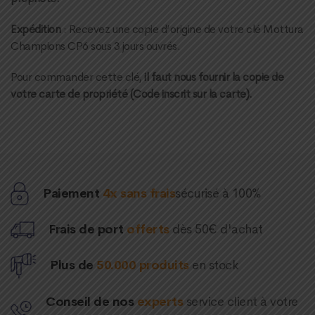
Expédition
: Recevez une copie d’origine de votre clé Mottura
Champions CP6 sous 3 jours ouvrés.
Pour commander cette clé,
il faut nous fournir la copie de
votre carte de propriété (Code inscrit sur la carte).
Paiement
4x sans frais
sécurisé à 100%
Frais de port
offerts
dès 50€ d'achat
Plus de
50.000 produits
en stock
Conseil de nos
experts
service client à votre