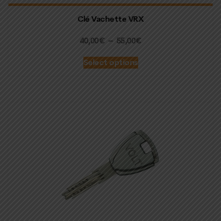
Clé Vachette VRX
Plage
40,00
€
–
55,00
€
de
Select options
prix :
40,00€
à
55,00€