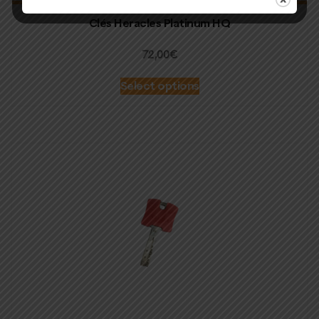
Clés Heracles Platinum HQ
72,00
€
Select options