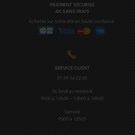
PAIEMENT SÉCURISÉ
4X SANS FRAIS
Achetez sur notre site en toute confiance.
SERVICE CLIENT
01 39 34 22 60
Du lundi au vendredi
9h00 à 12h30 – 14h00 à 18h00
Samedi
9h00 à 12h30