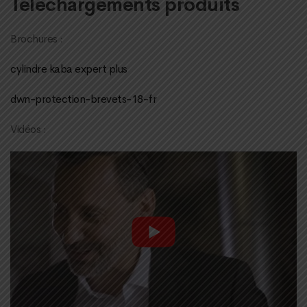
Téléchargements produits
Brochures :
cylindre kaba expert plus
dwn-protection-brevets-18-fr
Vidéos :