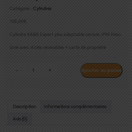
Catégorie :
Cylindres
155,00
€
Cylindre KABA Expert plus adaptable serrure JPM Keso.
Livré avec 4 clés réversibles + carte de propriété
Quantité
Ajouter au panier
Description
Informations complémentaires
Avis (0)