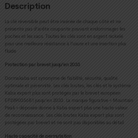
Description
La clé réversible peut être insérée de chaque côté et ne
présente pas d’arête coupante pouvant endommager les
poches et les sacs. Toutes les clés sont en argent nickelé
pour une meilleure résistance à l’usure et une insertion plus
fluide
Protection par brevet jusqu’en 2033
Dormakaba est synonyme de fiabilité, sécurité, qualité
optimale et pérennité. Les clés brutes, les clés et le système
Kaba expert plus sont protégés par le brevet européen
EP2890356B1 jusqu’en 2033. La marque figurative « Mountain
Peak » déposée donne à Kaba expert plus une haute valeur
de reconnaissance. Les clés brutes Kaba expert plus sont
protégées par brevet et ne sont pas disponibles au détail
Haute capacité de permutation