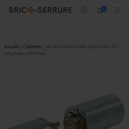
0
Accueil
/
Cylindres
/ Jeu de cylindre KABA Expert plus 591
adaptable JPM Keso