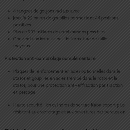
4 rangées de goujons radiaux avec
jusqu’à 22 paires de goupilles permettant 44 positions
possibles
Plus de 907 milliards de combinaisons possibles
Convient aux installations de fermeture de taille
moyenne
Protection anti-cambriolage complémentaire
Plaques de renforcement en acier optionnelles dans le
stator et goupilles en acier trempé dans le rotor et le
stator, pour une protection anti-effraction par traction
et perçage
Haute sécurité : les cylindres de serrure Kaba expert plus
résistent au crochetage et aux ouvertures par percussion