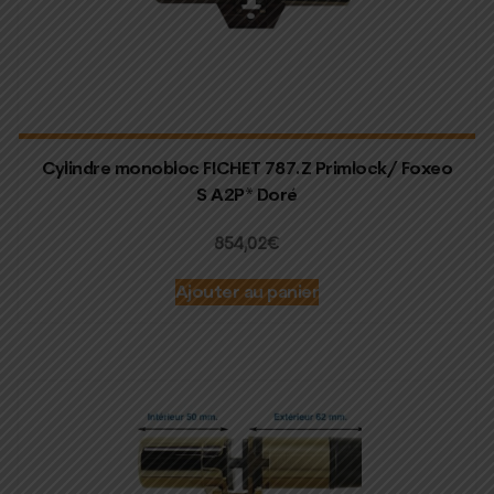
Cylindre monobloc FICHET 787.Z Primlock/ Foxeo
S A2P* Doré
854,02
€
Ajouter au panier