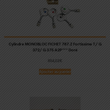
Cylindre MONOBLOC FICHET 787.Z Fortissime T/ G
372/ G 375 A2P*** Doré
854,02
€
Ajouter au panier