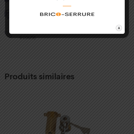
Plus de
50.000 produits
en stock
Conseil de nos
experts
service client à votre
écoute
Produits similaires