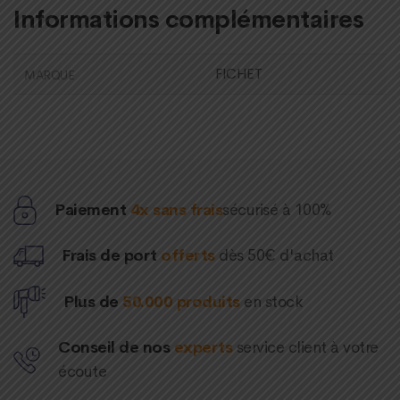
Informations complémentaires
FICHET
MARQUE
Paiement
4x sans frais
sécurisé à 100%
Frais de port
offerts
dès 50€ d'achat
Plus de
50.000 produits
en stock
Conseil de nos
experts
service client à votre
écoute