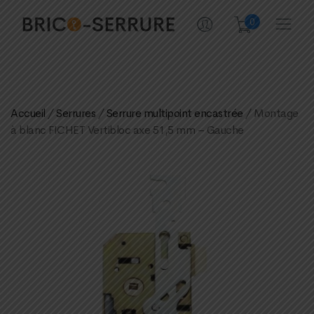
0
Accueil
/
Serrures
/
Serrure multipoint encastrée
/ Montage
à blanc FICHET Vertibloc axe 51,5 mm – Gauche