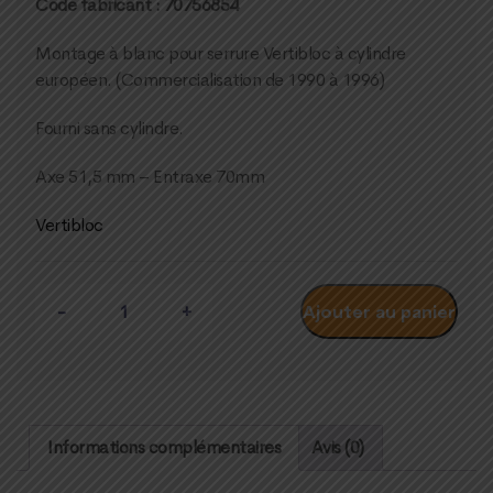
Code fabricant : 70756854
Montage à blanc pour serrure Vertibloc à cylindre
européen. (Commercialisation de 1990 à 1996)
Fourni sans cylindre.
Axe 51,5 mm – Entraxe 70mm
Vertibloc
Quantité
Ajouter au panier
Informations complémentaires
Avis (0)