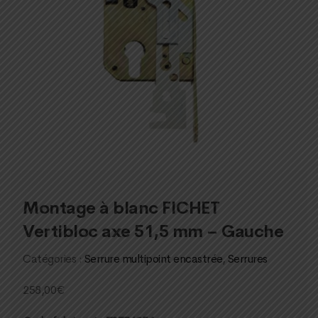
Montage à blanc FICHET
Vertibloc axe 51,5 mm – Gauche
Catégories :
Serrure multipoint encastrée
,
Serrures
258,00
€