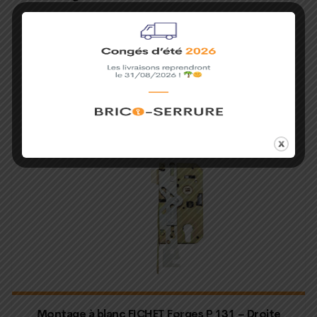
380,00
€
Ajouter au panier
Montage à blanc FICHET Forges P 131 – Droite