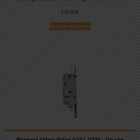
270,00
€
Ajouter au panier
Montage à blanc Fichet G372, G375 – Gauche